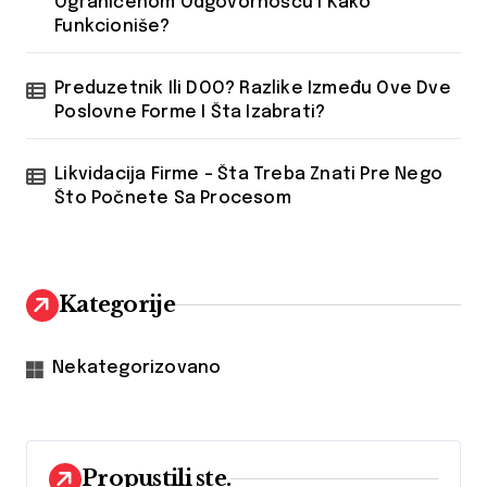
Ograničenom Odgovornošću I Kako
Funkcioniše?
Preduzetnik Ili DOO? Razlike Između Ove Dve
Poslovne Forme I Šta Izabrati?
Likvidacija Firme – Šta Treba Znati Pre Nego
Što Počnete Sa Procesom
Kategorije
Nekategorizovano
Propustili ste.