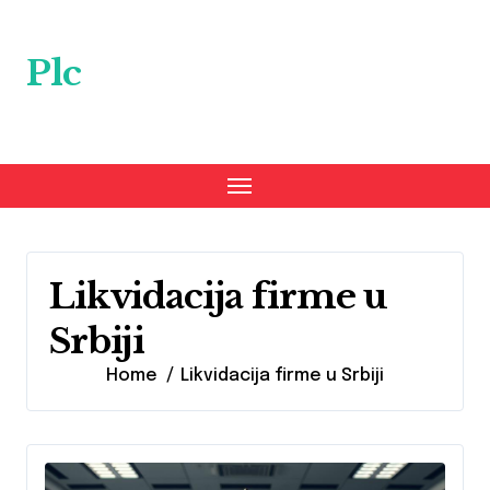
Skip
to
content
Plc
Likvidacija firme u
Srbiji
Home
Likvidacija firme u Srbiji