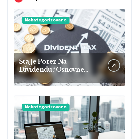
Nekategorizovano
Šta Je Porez Na
Dividendu? Osnovne
Informacije O Poreskim
Obavezama
Nekategorizovano