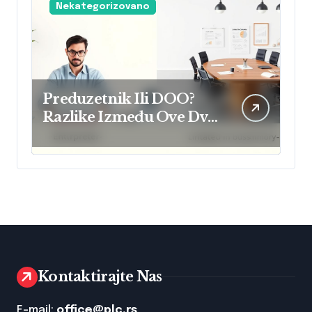
Nekategorizovano
Preduzetnik Ili DOO?
Razlike Između Ove Dve
Poslovne Forme I Šta
Izabrati?
Kontaktirajte Nas
E-mail:
office@plc.rs