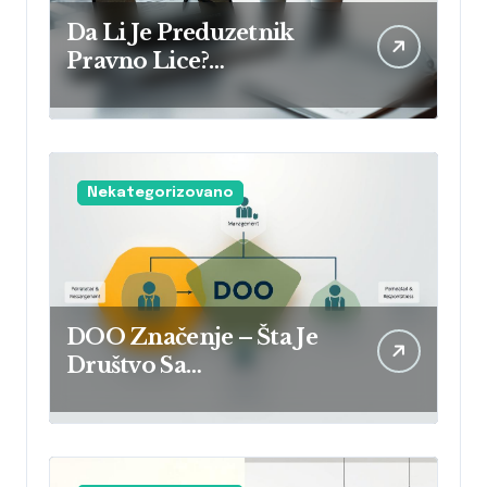
Da Li Je Preduzetnik
Pravno Lice?
Razumevanje Statusa I
Odgovornosti
Nekategorizovano
DOO Značenje – Šta Je
Društvo Sa
Ograničenom
Odgovornošću I Kako
Funkcioniše?