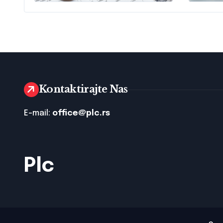
Informacije O
Razu
Poreskim
Statu
Obavezama
Odgo
Kontaktirajte Nas
E-mail:
office@plc.rs
Plc