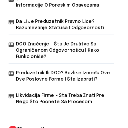
Informacije O Poreskim Obavezama
Da Li Je Preduzetnik Pravno Lice?
Razumevanje Statusa I Odgovornosti
DOO Značenje – Šta Je Društvo Sa
Ograničenom Odgovornošću I Kako
Funkcioniše?
Preduzetnik Ili DOO? Razlike Između Ove
Dve Poslovne Forme I Šta Izabrati?
Likvidacija Firme – Šta Treba Znati Pre
Nego Što Počnete Sa Procesom