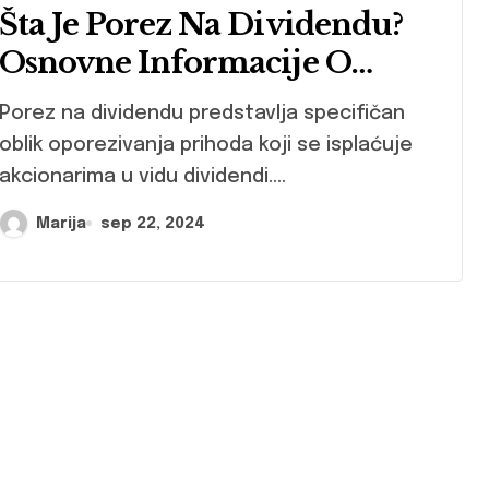
Šta Je Porez Na Dividendu?
Osnovne Informacije O
Poreskim Obavezama
ez na dividendu predstavlja specifičan
oblik oporezivanja prihoda koji se isplaćuje
akcionarima u vidu dividendi....
Marija
sep 22, 2024