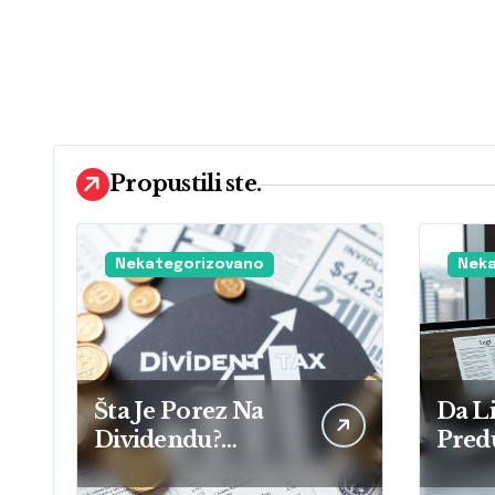
Propustili ste.
Nekategorizovano
Neka
Šta Je Porez Na
Da Li
Dividendu?
Pred
Osnovne
Prav