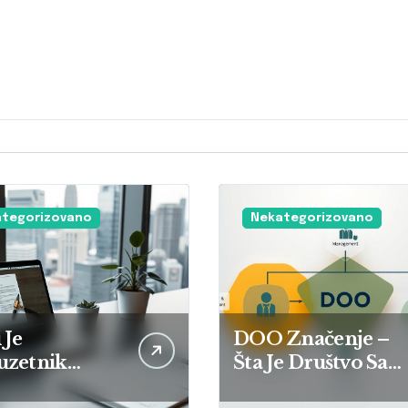
tegorizovano
Nekategorizovano
 Je
DOO Značenje –
uzetnik
Šta Je Društvo Sa
no Lice?
Ograničenom