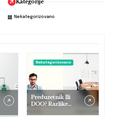
Kategorije
Nekategorizovano
Nekategorizovano
Preduzetnik Ili
DOO? Razlike
Između Ove Dve